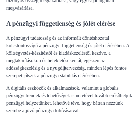
bizonyos összeg megtakarítása, vagy egy saját ingatlan
megvásárlása.
A pénzügyi függetlenség és jólét elérése
A pénzügyi tudatosság és az informált döntéshozatal
kulcsfontosságú a pénzügyi függetlenség és jólét elérésében. A
költségvetés-készítéstől és kiadáskezeléstől kezdve, a
megtakarításokon és befektetéseken át, egészen az
adósságkezelésig és a nyugdíjtervezésig, minden lépés fontos
szerepet játszik a pénzügyi stabilitás elérésében.
A digitális eszközök és alkalmazások, valamint a globális
pénzügyi trendek és lehetőségek ismeretével tovább erősíthetjük
pénzügyi helyzetünket, lehetővé téve, hogy bátran nézzünk
szembe a jövő pénzügyi kihívásaival.