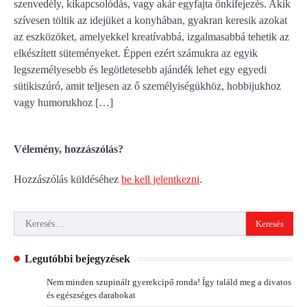
szenvedély, kikapcsolódás, vagy akár egyfajta önkifejezés. Akik
szívesen töltik az idejüket a konyhában, gyakran keresik azokat
az eszközöket, amelyekkel kreatívabbá, izgalmasabbá tehetik az
elkészített süteményeket. Éppen ezért számukra az egyik
legszemélyesebb és legötletesebb ajándék lehet egy egyedi
sütikiszúró, amit teljesen az ő személyiségükhöz, hobbijukhoz
vagy humorukhoz […]
Vélemény, hozzászólás?
Hozzászólás küldéséhez
be kell jelentkezni
.
Keresés:
Legutóbbi bejegyzések
Nem minden szupinált gyerekcipő ronda! Így találd meg a divatos
és egészséges darabokat