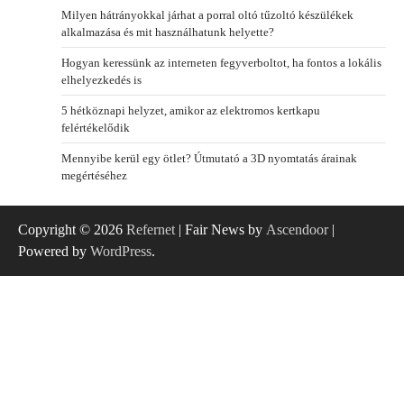
Milyen hátrányokkal járhat a porral oltó tűzoltó készülékek
alkalmazása és mit használhatunk helyette?
Hogyan keressünk az interneten fegyverboltot, ha fontos a lokális
elhelyezkedés is
5 hétköznapi helyzet, amikor az elektromos kertkapu
felértékelődik
Mennyibe kerül egy ötlet? Útmutató a 3D nyomtatás árainak
megértéséhez
Copyright © 2026
Refernet
| Fair News by
Ascendoor
|
Powered by
WordPress
.