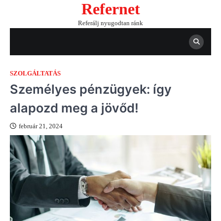
Refernet
Skip
to
Referálj nyugodtan ránk
content
SZOLGÁLTATÁS
Személyes pénzügyek: így
alapozd meg a jövőd!
február 21, 2024