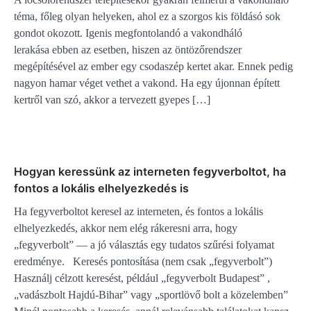
téma, főleg olyan helyeken, ahol ez a szorgos kis földásó sok
gondot okozott. Igenis megfontolandó a vakondháló
lerakása ebben az esetben, hiszen az öntözőrendszer
megépítésével az ember egy csodaszép kertet akar. Ennek pedig
nagyon hamar véget vethet a vakond. Ha egy újonnan épített
kertről van szó, akkor a tervezett gyepes […]
Hogyan keressünk az interneten fegyverboltot, ha
fontos a lokális elhelyezkedés is
Ha fegyverboltot keresel az interneten, és fontos a lokális
elhelyezkedés, akkor nem elég rákeresni arra, hogy
„fegyverbolt” — a jó választás egy tudatos szűrési folyamat
eredménye. Keresés pontosítása (nem csak „fegyverbolt”)
Használj célzott keresést, például „fegyverbolt Budapest” ,
„vadászbolt Hajdú-Bihar” vagy „sportlövő bolt a közelemben”