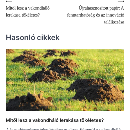
Bejegyzés
⟵
⟶
Mitől lesz a vakondháló
Újrahasznosított papír: A
navigáció
lerakása tökéletes?
fenntarthatóság és az innováció
találkozása
Hasonló cikkek
Mitől lesz a vakondháló lerakása tökéletes?
A locsolórendszer telepítésekor gyakran felmerül a vakondháló