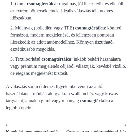
Gumi
csomagtértálca
: rugalmas, jól illeszkedik és ellenáll
az extrém hőmérsékletnek. Ideális választás téli, nedves
időszakban.
Műanyag (polietilén vagy TPE)
csomagtértálca
: könnyű,
formázott, modern megjelenésű, és jellemzően pontosan
illeszkedik az adott autómodellhez. Könnyen tisztítható,
esztétikusabb megoldás.
Textilborítású
csomagtértálca
: inkább beltéri használatra
vagy prémium megjelenés céljából választják, kevésbé vízálló,
de elegáns megjelenést biztosít.
A választás során érdemes figyelembe venni az autó
használatának módját: aki gyakran szállít nehéz vagy koszos
tárgyakat, annak a gumi vagy műanyag
csomagtértálca
a
legjobb opció.
Bejegyzés
⟵
⟶
Kinek éri meg pénzszámoló
Óvatosan az autószereléssel, bár