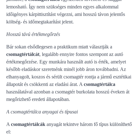
lemosható. Így nem szükséges minden egyes alkalommal
időigényes kárpittisztítást végezni, ami hosszú távon jelentős
költség- és időmegtakarítást jelent.
Hosszú távú értékmegőrzés
Bár sokan elsődlegesen a praktikum miatt választják a
csomagtértálcát
, legalább ennyire fontos szempont az autó
értékmegőrzése. Egy munkára használt autó is érték, amelyet
később eladáskor szeretnénk minél jobb áron továbbadni. Az
elhanyagolt, koszos és sérült csomagtér rontja a jármű esztétikai
állapotát és csökkenti az eladási árat. A
csomagtértálca
használatával azonban a csomagtér burkolata hosszú éveken át
megőrizhető eredeti állapotában.
A csomagtértálca anyagai és típusai
A
csomagtértálcák
anyagát tekintve három fő típus különíthető
el: