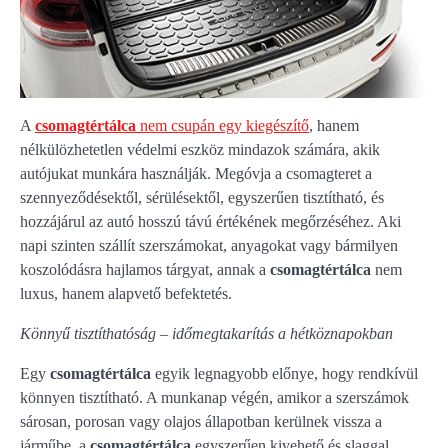
A
csomagtértálca
nem csupán egy kiegészítő
, hanem
nélkülözhetetlen védelmi eszköz mindazok számára, akik
autójukat munkára használják. Megóvja a csomagteret a
szennyeződésektől, sérülésektől, egyszerűen tisztítható, és
hozzájárul az autó hosszú távú értékének megőrzéséhez. Aki
napi szinten szállít szerszámokat, anyagokat vagy bármilyen
koszolódásra hajlamos tárgyat, annak a
csomagtértálca
nem
luxus, hanem alapvető befektetés.
Könnyű tisztíthatóság – időmegtakarítás a hétköznapokban
Egy
csomagtértálca
egyik legnagyobb előnye, hogy rendkívül
könnyen tisztítható. A munkanap végén, amikor a szerszámok
sárosan, porosan vagy olajos állapotban kerülnek vissza a
járműbe, a
csomagtértálca
egyszerűen kivehető és slaggal