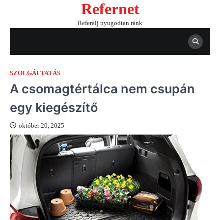
Refernet
Skip
to
Referálj nyugodtan ránk
content
SZOLGÁLTATÁS
A csomagtértálca nem csupán
egy kiegészítő
október 20, 2025