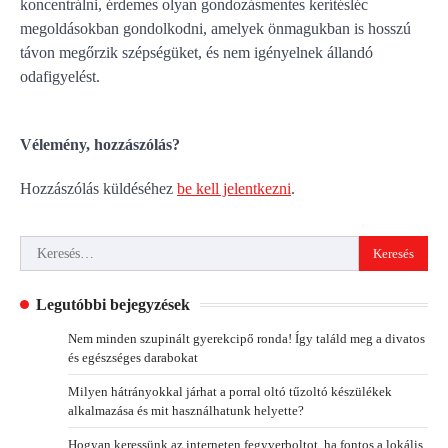
koncentrálni, érdemes olyan gondozásmentes kerítésléc
megoldásokban gondolkodni, amelyek önmagukban is hosszú
távon megőrzik szépségüket, és nem igényelnek állandó
odafigyelést.
Vélemény, hozzászólás?
Hozzászólás küldéséhez
be kell jelentkezni
.
Keresés:
Legutóbbi bejegyzések
Nem minden szupinált gyerekcipő ronda! Így találd meg a divatos
és egészséges darabokat
Milyen hátrányokkal járhat a porral oltó tűzoltó készülékek
alkalmazása és mit használhatunk helyette?
Hogyan keressünk az interneten fegyverboltot, ha fontos a lokális