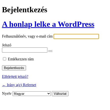
Bejelentkezés
A honlap lelke a WordPress
Felhasználónév, vagy e-mail cím
Jelszó
Emlékezzen rám
Elfelejtett jelszó?
← Irány a(z) Refernet
Nyelv