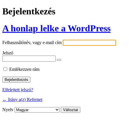
Bejelentkezés
A honlap lelke a WordPress
Felhasználónév, vagy e-mail cím
Jelszó
Emlékezzen rám
Elfelejtett jelszó?
← Irány a(z) Refernet
Nyelv