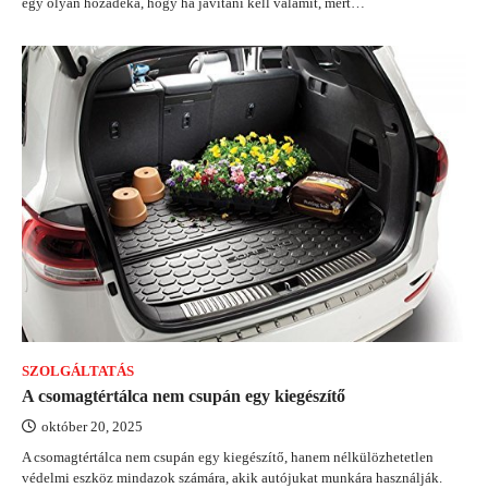
egy olyan hozadéka, hogy ha javítani kell valamit, mert…
SZOLGÁLTATÁS
A csomagtértálca nem csupán egy kiegészítő
október 20, 2025
A csomagtértálca nem csupán egy kiegészítő, hanem nélkülözhetetlen
védelmi eszköz mindazok számára, akik autójukat munkára használják.