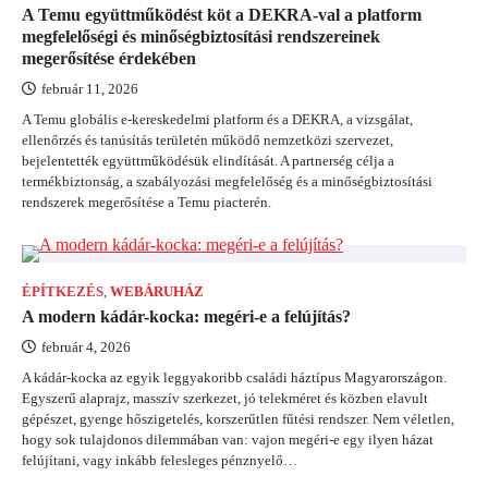
A Temu együttműködést köt a DEKRA-val a platform
megfelelőségi és minőségbiztosítási rendszereinek
megerősítése érdekében
február 11, 2026
A Temu globális e-kereskedelmi platform és a DEKRA, a vizsgálat,
ellenőrzés és tanúsítás területén működő nemzetközi szervezet,
bejelentették együttműködésük elindítását. A partnerség célja a
termékbiztonság, a szabályozási megfelelőség és a minőségbiztosítási
rendszerek megerősítése a Temu piacterén.
ÉPÍTKEZÉS
,
WEBÁRUHÁZ
A modern kádár-kocka: megéri-e a felújítás?
február 4, 2026
A kádár-kocka az egyik leggyakoribb családi háztípus Magyarországon.
Egyszerű alaprajz, masszív szerkezet, jó telekméret és közben elavult
gépészet, gyenge hőszigetelés, korszerűtlen fűtési rendszer. Nem véletlen,
hogy sok tulajdonos dilemmában van: vajon megéri-e egy ilyen házat
felújítani, vagy inkább felesleges pénznyelő…