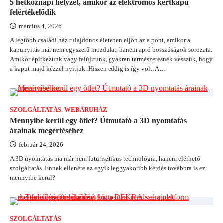
5 hétköznapi helyzet, amikor az elektromos kertkapu
felértékelődik
március 4, 2026
A legtöbb családi ház tulajdonos életében eljön az a pont, amikor a
kapunyitás már nem egyszerű mozdulat, hanem apró bosszúságok sorozata.
Amikor építkezünk vagy felújítunk, gyakran természetesnek vesszük, hogy
a kaput majd kézzel nyitjuk. Hiszen eddig is így volt. A…
SZOLGÁLTATÁS
,
WEBÁRUHÁZ
Mennyibe kerül egy ötlet? Útmutató a 3D nyomtatás
árainak megértéséhez
február 24, 2026
A 3D nyomtatás ma már nem futurisztikus technológia, hanem elérhető
szolgáltatás. Ennek ellenére az egyik leggyakoribb kérdés továbbra is ez:
mennyibe kerül?
SZOLGÁLTATÁS