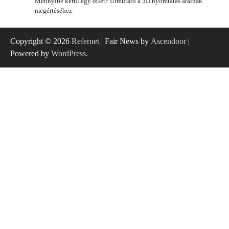
Mennyibe kerül egy ötlet? Útmutató a 3D nyomtatás árainak
megértéséhez
Copyright © 2026
Refernet
| Fair News by
Ascendoor
|
Powered by
WordPress
.