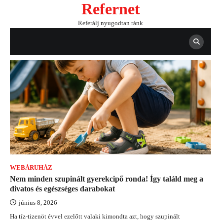
Refernet
Skip
to
Referálj nyugodtan ránk
content
WEBÁRUHÁZ
Nem minden szupinált gyerekcipő ronda! Így találd meg a
divatos és egészséges darabokat
június 8, 2026
Ha tíz-tizenöt évvel ezelőtt valaki kimondta azt, hogy szupinált