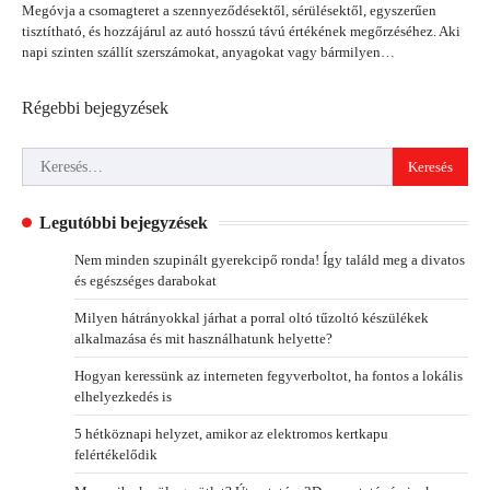
Megóvja a csomagteret a szennyeződésektől, sérülésektől, egyszerűen
tisztítható, és hozzájárul az autó hosszú távú értékének megőrzéséhez. Aki
napi szinten szállít szerszámokat, anyagokat vagy bármilyen…
Bejegyzés
Régebbi bejegyzések
navigáció
Keresés:
Legutóbbi bejegyzések
Nem minden szupinált gyerekcipő ronda! Így találd meg a divatos
és egészséges darabokat
Milyen hátrányokkal járhat a porral oltó tűzoltó készülékek
alkalmazása és mit használhatunk helyette?
Hogyan keressünk az interneten fegyverboltot, ha fontos a lokális
elhelyezkedés is
5 hétköznapi helyzet, amikor az elektromos kertkapu
felértékelődik