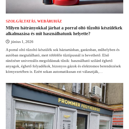
SZOLGÁLTATÁS
,
WEBÁRUHÁZ
Milyen hátrányokkal járhat a porral oltó tűzoltó készülékek
alkalmazása és mit használhatunk helyette?
június 1, 2026
A porral oltó tűzoltó készülék sok háztartásban, garázsban, műhelyben és
autóban megtalálható, mert többféle tűztípusnál is bevethető. Első
ránézésre univerzális megoldásnak tűnik: használható szilárd éghető
anyagok, éghető folyadékok, bizonyos gázok és elektromos berendezések
környezetében is. Ezért sokan automatikusan ezt választják,…