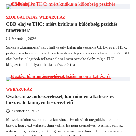
SZOLGÁLTATÁS
,
WEBÁRUHÁZ
CBD olaj vs THC: miért kritikus a különbség pszichés
tüneteknél?
február 1, 2026
Sokan a „kannabisz” szót hallva egy kalap alá veszik a CBD-t és a THC-t,
pedig pszichés tüneteknél ez a tévedés kifejezetten veszélyes lehet. A CBD
olaj hatása a legtöbb felhasználónál nem pszichoaktív, míg a THC
kifejezetten befolyásolhatja az észlelést, a…
WEBÁRUHÁZ
Óvatosan az autószereléssel, bár minden alkatrész és
hozzávaló könnyen beszerezhető
október 25, 2025
Maszek módon szeretetem a kocsimat. Ez olcsóbb megoldás, de nem
biztos, hogy ezt választottam volna, ha nem személyes jó ismerősöm az
autószerelő, akihez „járok”. Igazán ő a szomszédom… Ennek viszont van